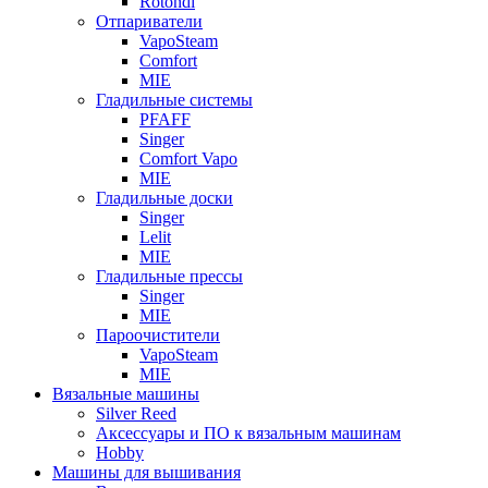
Rotondi
Отпариватели
VapoSteam
Comfort
MIE
Гладильные системы
PFAFF
Singer
Comfort Vapo
MIE
Гладильные доски
Singer
Lelit
MIE
Гладильные прессы
Singer
MIE
Пароочистители
VapoSteam
MIE
Вязальные машины
Silver Reed
Аксессуары и ПО к вязальным машинам
Hobby
Машины для вышивания