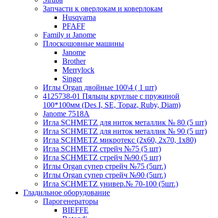
Запчасти к оверлокам и коверлокам
Husqvarna
PFAFF
Family и Janome
Плоскошовные машины
Janome
Brother
Merrylock
Singer
Иглы Organ двойные 100\4 ( 1 шт)
4125738-01 Пяльцы круглые с пружиной
100*100мм (Des I, SE, Topaz, Ruby, Diam)
Janome 7518A
Игла SCHMETZ для ниток металлик № 80 (5 шт)
Игла SCHMETZ для ниток металлик № 90 (5 шт)
Игла SCHMETZ микротекс (2х60, 2х70, 1х80)
Игла SCHMETZ стрейч №75 (5 шт)
Игла SCHMETZ стрейч №90 (5 шт)
Иглы Organ супер стрейч №75 (5шт.)
Иглы Organ супер стрейч №90 (5шт.)
Игла SCHMETZ универ.№ 70-100 (5шт.)
Гладильное оборудование
Парогенераторы
BIEFFE