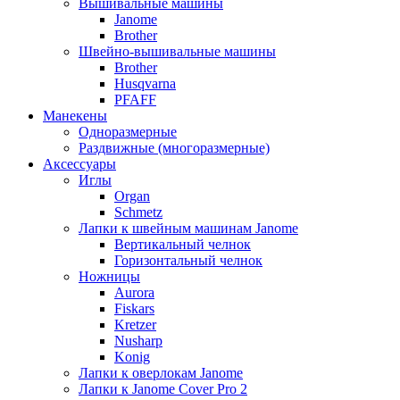
Вышивальные машины
Janome
Brother
Швейно-вышивальные машины
Brother
Husqvarna
PFAFF
Манекены
Одноразмерные
Раздвижные (многоразмерные)
Аксессуары
Иглы
Organ
Schmetz
Лапки к швейным машинам Janome
Вертикальный челнок
Горизонтальный челнок
Ножницы
Aurora
Fiskars
Kretzer
Nusharp
Konig
Лапки к оверлокам Janome
Лапки к Janome Cover Pro 2