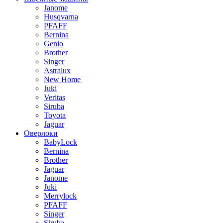
Janome
Husqvarna
PFAFF
Bernina
Genio
Brother
Singer
Astralux
New Home
Juki
Veritas
Siruba
Toyota
Jaguar
Оверлоки
BabyLock
Bernina
Brother
Jaguar
Janome
Juki
Merrylock
PFAFF
Singer
Siruba