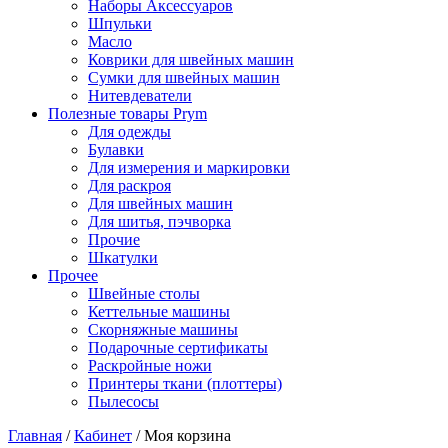
Наборы Аксессуаров
Шпульки
Масло
Коврики для швейных машин
Сумки для швейных машин
Нитевдеватели
Полезные товары Prym
Для одежды
Булавки
Для измерения и маркировки
Для раскроя
Для швейных машин
Для шитья, пэчворка
Прочие
Шкатулки
Прочее
Швейные столы
Кеттельные машины
Скорняжные машины
Подарочные сертификаты
Раскройные ножи
Принтеры ткани (плоттеры)
Пылесосы
Главная
/
Кабинет
/
Моя корзина