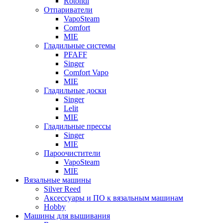
Rotondi
Отпариватели
VapoSteam
Comfort
MIE
Гладильные системы
PFAFF
Singer
Comfort Vapo
MIE
Гладильные доски
Singer
Lelit
MIE
Гладильные прессы
Singer
MIE
Пароочистители
VapoSteam
MIE
Вязальные машины
Silver Reed
Аксессуары и ПО к вязальным машинам
Hobby
Машины для вышивания