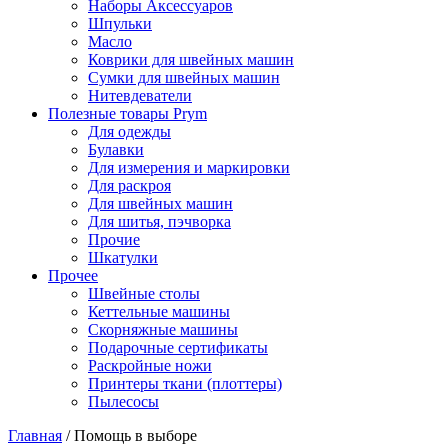
Наборы Аксессуаров
Шпульки
Масло
Коврики для швейных машин
Сумки для швейных машин
Нитевдеватели
Полезные товары Prym
Для одежды
Булавки
Для измерения и маркировки
Для раскроя
Для швейных машин
Для шитья, пэчворка
Прочие
Шкатулки
Прочее
Швейные столы
Кеттельные машины
Скорняжные машины
Подарочные сертификаты
Раскройные ножи
Принтеры ткани (плоттеры)
Пылесосы
Главная
/
Помощь в выборе