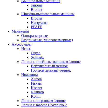
Вышивальные машины
Janome
Brother
Швейно-вышивальные машины
Brother
Husqvarna
PFAFF
Манекены
Одноразмерные
Раздвижные (многоразмерные)
Аксессуары
Иглы
Organ
Schmetz
Лапки к швейным машинам Janome
Вертикальный челнок
Горизонтальный челнок
Ножницы
Aurora
Fiskars
Kretzer
Nusharp
Konig
Лапки к оверлокам Janome
Лапки к Janome Cover Pro 2