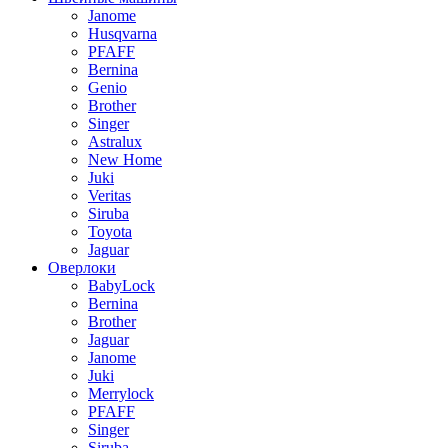
Janome
Husqvarna
PFAFF
Bernina
Genio
Brother
Singer
Astralux
New Home
Juki
Veritas
Siruba
Toyota
Jaguar
Оверлоки
BabyLock
Bernina
Brother
Jaguar
Janome
Juki
Merrylock
PFAFF
Singer
Siruba