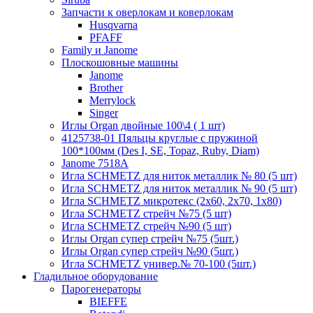
Запчасти к оверлокам и коверлокам
Husqvarna
PFAFF
Family и Janome
Плоскошовные машины
Janome
Brother
Merrylock
Singer
Иглы Organ двойные 100\4 ( 1 шт)
4125738-01 Пяльцы круглые с пружиной
100*100мм (Des I, SE, Topaz, Ruby, Diam)
Janome 7518A
Игла SCHMETZ для ниток металлик № 80 (5 шт)
Игла SCHMETZ для ниток металлик № 90 (5 шт)
Игла SCHMETZ микротекс (2х60, 2х70, 1х80)
Игла SCHMETZ стрейч №75 (5 шт)
Игла SCHMETZ стрейч №90 (5 шт)
Иглы Organ супер стрейч №75 (5шт.)
Иглы Organ супер стрейч №90 (5шт.)
Игла SCHMETZ универ.№ 70-100 (5шт.)
Гладильное оборудование
Парогенераторы
BIEFFE