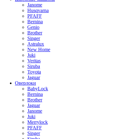
Janome
Husqvarna
PFAFF
Bernina
Genio
Brother
Singer
Astralux
New Home
Juki
Veritas
Siruba
Toyota
Jaguar
Оверлоки
BabyLock
Bernina
Brother
Jaguar
Janome
Juki
Merrylock
PFAFF
Singer
Siruba