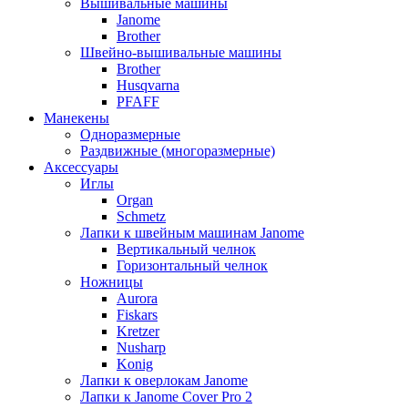
Вышивальные машины
Janome
Brother
Швейно-вышивальные машины
Brother
Husqvarna
PFAFF
Манекены
Одноразмерные
Раздвижные (многоразмерные)
Аксессуары
Иглы
Organ
Schmetz
Лапки к швейным машинам Janome
Вертикальный челнок
Горизонтальный челнок
Ножницы
Aurora
Fiskars
Kretzer
Nusharp
Konig
Лапки к оверлокам Janome
Лапки к Janome Cover Pro 2