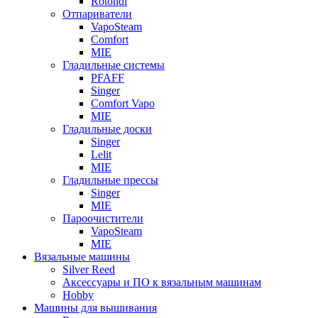
Rotondi
Отпариватели
VapoSteam
Comfort
MIE
Гладильные системы
PFAFF
Singer
Comfort Vapo
MIE
Гладильные доски
Singer
Lelit
MIE
Гладильные прессы
Singer
MIE
Пароочистители
VapoSteam
MIE
Вязальные машины
Silver Reed
Аксессуары и ПО к вязальным машинам
Hobby
Машины для вышивания