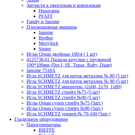
Запчасти к оверлокам и коверлокам
Husqvarna
PFAFF
Family и Janome
Плоскошовные машины
Janome
Brother
Merrylock
Singer
Иглы Organ двойные 100\4 ( 1 шт)
4125738-01 Пяльцы круглые с пружиной
100*100мм (Des I, SE, Topaz, Ruby, Diam)
Janome 7518A
Игла SCHMETZ для ниток металлик № 80 (5 шт)
Игла SCHMETZ для ниток металлик № 90 (5 шт)
Игла SCHMETZ микротекс (2х60, 2х70, 1х80)
Игла SCHMETZ стрейч №75 (5 шт)
Игла SCHMETZ стрейч №90 (5 шт)
Иглы Organ супер стрейч №75 (5шт.)
Иглы Organ супер стрейч №90 (5шт.)
Игла SCHMETZ универ.№ 70-100 (5шт.)
Гладильное оборудование
Парогенераторы
BIEFFE