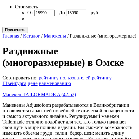
Стоимость
От
До
руб.
Применить
Главная
/
Каталог
/
Манекены
/
Раздвижные (многоразмерные)
Раздвижные
(многоразмерные) в Омске
Сортировать по:
рейтингу пользователей
рейтингу
Швейбурга
цене
наименованию
Манекен TAILORMADE A (42-52)
Манекены Adjustoform разрабатываются в Великобритании,
что является гарантией новейшей технической оснащенности
и самого актуального дизайна. Регулируемый манекен
Tailormade отлично подойдет для тех, кто только начинает
свой путь в мире пошива изделий. Вы сможете возможность
изменять объемы груди, талии, бедер, шеи; менять длину
торса, а также высоту самого манекена. Благодаря этому Вы