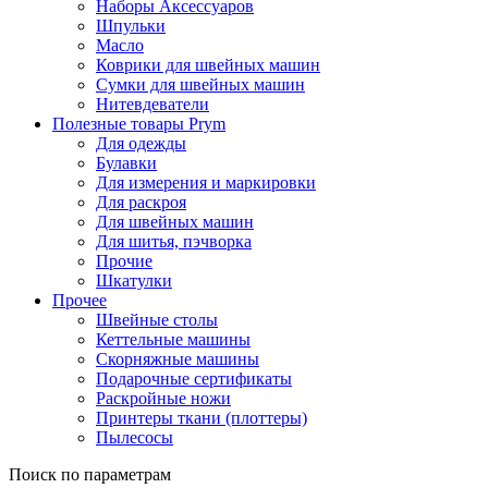
Наборы Аксессуаров
Шпульки
Масло
Коврики для швейных машин
Сумки для швейных машин
Нитевдеватели
Полезные товары Prym
Для одежды
Булавки
Для измерения и маркировки
Для раскроя
Для швейных машин
Для шитья, пэчворка
Прочие
Шкатулки
Прочее
Швейные столы
Кеттельные машины
Скорняжные машины
Подарочные сертификаты
Раскройные ножи
Принтеры ткани (плоттеры)
Пылесосы
Поиск по параметрам